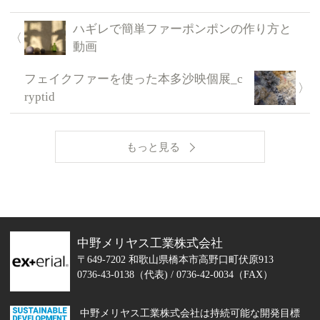
ハギレで簡単ファーポンポンの作り方と
動画
フェイクファーを使った本多沙映個展_c
ryptid
もっと見る
中野メリヤス工業株式会社
〒649-7202 和歌山県橋本市高野口町伏原913
0736-43-0138（代表)
/ 0736-42-0034（FAX）
中野メリヤス工業株式会社は持続可能な開発目標