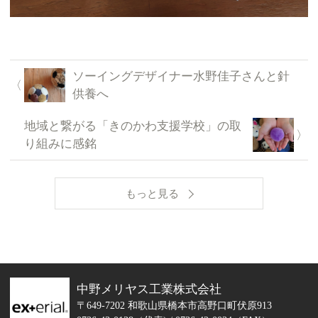
ソーイングデザイナー水野佳子さんと針
供養へ
地域と繋がる「きのかわ支援学校」の取
り組みに感銘
もっと見る
中野メリヤス工業株式会社
〒649-7202 和歌山県橋本市高野口町伏原913